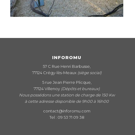
INFOROMU
57 C Rue Henri Barbusse,
77124 Crégy-lès-Meaux
(siège social)
5 rue Jean Pierre Plicque,
77124 Villenoy
(Dépôts et bureaux)
Nous possédons une station de charge de 150 Kw
à cette adresse disponible de 9h00 à 16h00
contact@inforomu.com
Tel : 09 53 71 09 38